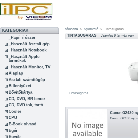
főoldalra
>
Nyomtató
>
Tintasugaras
KATEGÓRIÁK
TINTASUGARAS
Jelenleg 9 termék van.
_Papír írószer
_Használt Asztali gép
_Használt Notebook
_Használt Apple
termékek
_Használt Monitor, TV
Alaplap
Asztali számítógép
Billentyűzet
Bővítőkártya
Tintasugaras
CD, DVD, BR lemez
CD, DVD tok, tartó
Cooler
Canon G2430 n
CPU
Canon G2430 nyom
E-Book olvasó
Egér
Egyéb