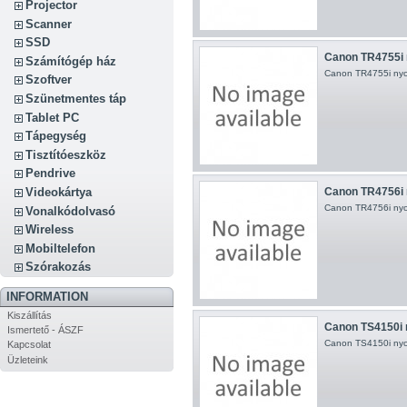
Projector
Scanner
SSD
Canon TR4755i 
Számítógép ház
Canon TR4755i nyo
Szoftver
Szünetmentes táp
Tablet PC
Tápegység
Tisztítóeszköz
Pendrive
Videokártya
Canon TR4756i 
Canon TR4756i nyo
Vonalkódolvasó
Wireless
Mobiltelefon
Szórakozás
INFORMATION
Kiszállítás
Canon TS4150i 
Ismertető - ÁSZF
Canon TS4150i nyo
Kapcsolat
Üzleteink