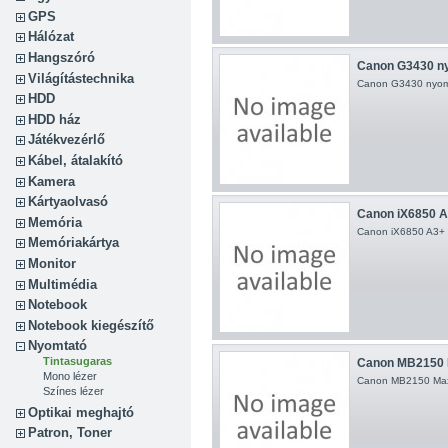
GPS
Hálózat
Hangszóró
Canon G3430 n
Világítástechnika
Canon G3430 nyom
HDD
HDD ház
Játékvezérlő
Kábel, átalakító
Kamera
Kártyaolvasó
Canon iX6850 A
Memória
Canon iX6850 A3+ 
Memóriakártya
Monitor
Multimédia
Notebook
Notebook kiegészítő
Nyomtató
Tintasugaras
Canon MB2150 
Mono lézer
Canon MB2150 Max
Színes lézer
Optikai meghajtó
Patron, Toner