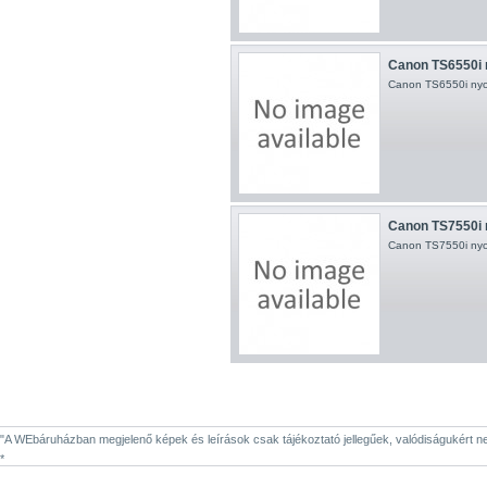
Canon TS6550i 
Canon TS6550i nyo
Canon TS7550i 
Canon TS7550i nyo
"A WEbáruházban megjelenő képek és leírások csak tájékoztató jellegűek, valódiságukért nem 
*