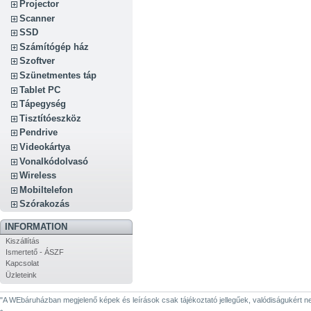
Projector
Scanner
SSD
Számítógép ház
Szoftver
Szünetmentes táp
Tablet PC
Tápegység
Tisztítóeszköz
Pendrive
Videokártya
Vonalkódolvasó
Wireless
Mobiltelefon
Szórakozás
INFORMATION
Kiszállítás
Ismertető - ÁSZF
Kapcsolat
Üzleteink
"A WEbáruházban megjelenő képek és leírások csak tájékoztató jellegűek, valódiságukért nem 