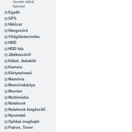
Vezeték nélküli
Egérpad
Egyéb
GPS
Hálózat
Hangszóró
Világítástechnika
HDD
HDD ház
Játékvezérlő
Kábel, átalakító
Kamera
Kártyaolvasó
Memória
Memóriakártya
Monitor
Multimédia
Notebook
Notebook kiegészítő
Nyomtató
Optikai meghajtó
Patron, Toner