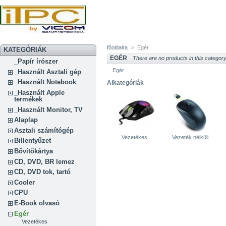
főoldalra
>
Egér
KATEGÓRIÁK
EGÉR
There are no products in this categor
_Papír írószer
Egér
_Használt Asztali gép
_Használt Notebook
Alkategóriák
_Használt Apple
termékek
_Használt Monitor, TV
Alaplap
Asztali számítógép
Vezetékes
Vezeték nélküli
Billentyűzet
Bővítőkártya
CD, DVD, BR lemez
CD, DVD tok, tartó
Cooler
CPU
E-Book olvasó
Egér
Vezetékes