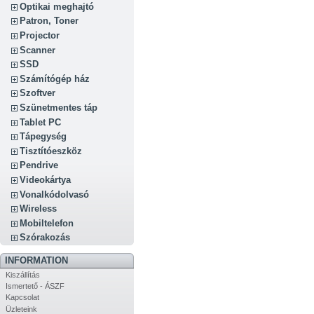
Optikai meghajtó
Patron, Toner
Projector
Scanner
SSD
Számítógép ház
Szoftver
Szünetmentes táp
Tablet PC
Tápegység
Tisztítóeszköz
Pendrive
Videokártya
Vonalkódolvasó
Wireless
Mobiltelefon
Szórakozás
INFORMATION
Kiszállítás
Ismertető - ÁSZF
Kapcsolat
Üzleteink