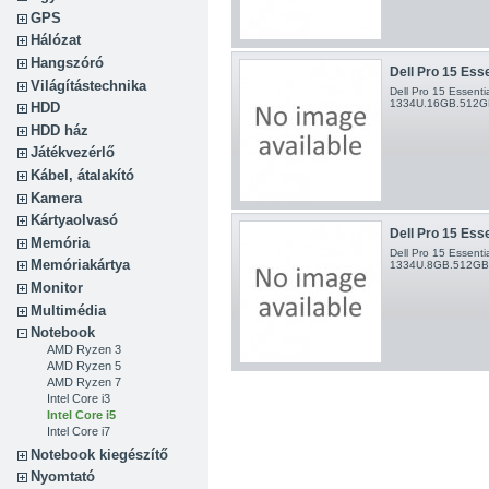
GPS
Hálózat
Hangszóró
Dell Pro 15 Esse
Világítástechnika
Dell Pro 15 Essenti
1334U.16GB.512GB.
HDD
HDD ház
Játékvezérlő
Kábel, átalakító
Kamera
Kártyaolvasó
Dell Pro 15 Esse
Memória
Dell Pro 15 Essenti
Memóriakártya
1334U.8GB.512GB.U
Monitor
Multimédia
Notebook
AMD Ryzen 3
AMD Ryzen 5
AMD Ryzen 7
Intel Core i3
Intel Core i5
Intel Core i7
Notebook kiegészítő
Nyomtató