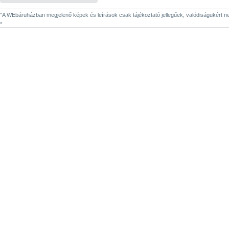
"A WEbáruházban megjelenő képek és leírások csak tájékoztató jellegűek, valódiságukért nem 
*