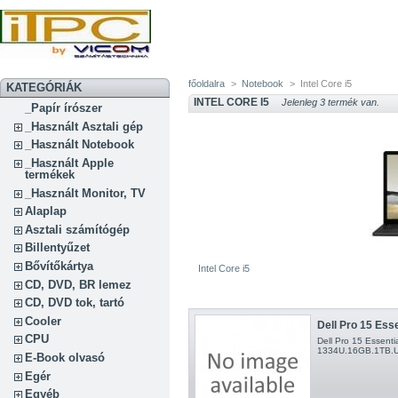
főoldalra
>
Notebook
>
Intel Core i5
KATEGÓRIÁK
INTEL CORE I5
Jelenleg 3 termék van.
_Papír írószer
_Használt Asztali gép
_Használt Notebook
_Használt Apple
termékek
_Használt Monitor, TV
Alaplap
Asztali számítógép
Billentyűzet
Bővítőkártya
Intel Core i5
CD, DVD, BR lemez
CD, DVD tok, tartó
Cooler
Dell Pro 15 Esse
CPU
Dell Pro 15 Essenti
1334U.16GB.1TB.UH
E-Book olvasó
Egér
Egyéb