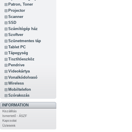
Patron, Toner
Projector
Scanner
SSD
Számítógép ház
Szoftver
Szünetmentes táp
Tablet PC
Tápegység
Tisztítóeszköz
Pendrive
Videokártya
Vonalkódolvasó
Wireless
Mobiltelefon
Szórakozás
INFORMATION
Kiszállítás
Ismertető - ÁSZF
Kapcsolat
Üzleteink