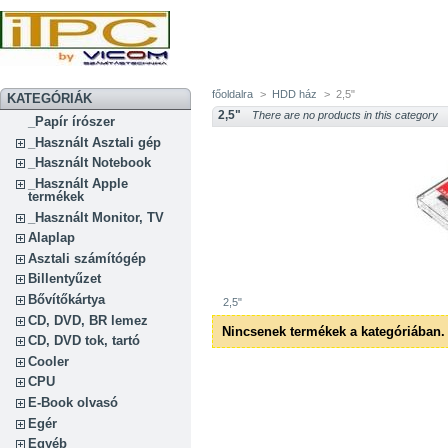
főoldalra
>
HDD ház
>
2,5"
KATEGÓRIÁK
2,5"
There are no products in this category
_Papír írószer
_Használt Asztali gép
_Használt Notebook
_Használt Apple
termékek
_Használt Monitor, TV
Alaplap
Asztali számítógép
Billentyűzet
Bővítőkártya
2,5"
CD, DVD, BR lemez
Nincsenek termékek a kategóriában.
CD, DVD tok, tartó
Cooler
CPU
E-Book olvasó
Egér
Egyéb