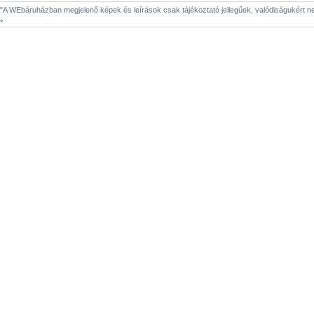
"A WEbáruházban megjelenő képek és leírások csak tájékoztató jellegűek, valódiságukért nem 
*