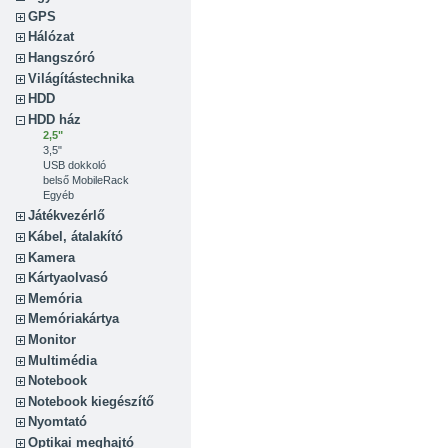
GPS
Hálózat
Hangszóró
Világítástechnika
HDD
HDD ház
2,5"
3,5"
USB dokkoló
belső MobileRack
Egyéb
Játékvezérlő
Kábel, átalakító
Kamera
Kártyaolvasó
Memória
Memóriakártya
Monitor
Multimédia
Notebook
Notebook kiegészítő
Nyomtató
Optikai meghajtó