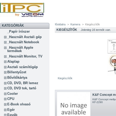
főoldalra
>
Kamera
>
Kiegészítők
KATEGÓRIÁK
KIEGÉSZÍTŐK
Jelenleg 16 termék van.
_Papír írószer
_Használt Asztali gép
_Használt Notebook
_Használt Apple
termékek
_Használt Monitor, TV
Alaplap
Asztali számítógép
Billentyűzet
Bővítőkártya
Kiegészítők
CD, DVD, BR lemez
CD, DVD tok, tartó
Cooler
K&F Concept mel
CPU
K&F Concept mellpá
KF-2290
E-Book olvasó
Egér
Egyéb