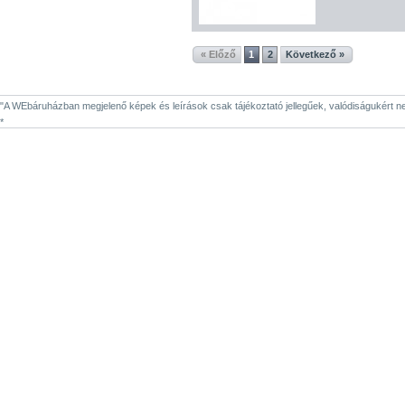
« Előző
1
2
Következő »
"A WEbáruházban megjelenő képek és leírások csak tájékoztató jellegűek, valódiságukért nem 
*