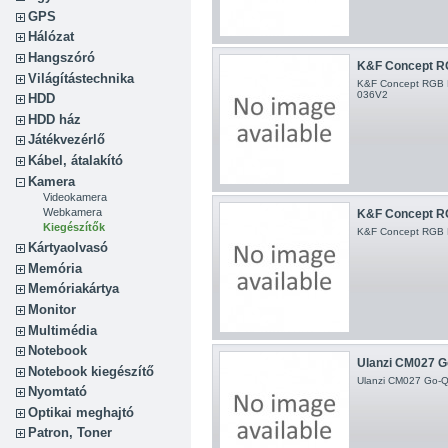
GPS
Hálózat
Hangszóró
K&F Concept RG
Világítástechnika
K&F Concept RGB 
036V2
HDD
HDD ház
Játékvezérlő
Kábel, átalakító
Kamera
Videokamera
Webkamera
K&F Concept RG
Kiegészítők
K&F Concept RGB 
Kártyaolvasó
Memória
Memóriakártya
Monitor
Multimédia
Notebook
Ulanzi CM027 Go-
Notebook kiegészítő
Ulanzi CM027 Go-Qu
Nyomtató
Optikai meghajtó
Patron, Toner