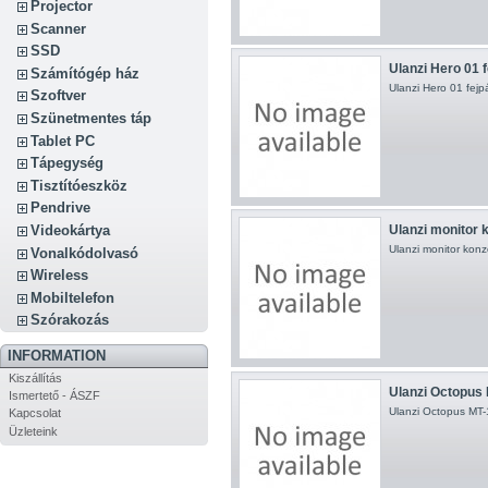
Projector
Scanner
SSD
Ulanzi Hero 01 f
Számítógép ház
Ulanzi Hero 01 fej
Szoftver
Szünetmentes táp
Tablet PC
Tápegység
Tisztítóeszköz
Pendrive
Videokártya
Ulanzi monitor k
Ulanzi monitor konz
Vonalkódolvasó
Wireless
Mobiltelefon
Szórakozás
INFORMATION
Kiszállítás
Ulanzi Octopus 
Ismertető - ÁSZF
Ulanzi Octopus MT-1
Kapcsolat
Üzleteink