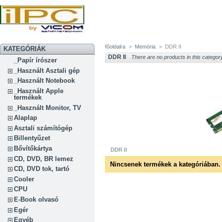
főoldalra
>
Memória
>
DDR II
KATEGÓRIÁK
DDR II
There are no products in this categor
_Papír írószer
_Használt Asztali gép
_Használt Notebook
_Használt Apple
termékek
_Használt Monitor, TV
Alaplap
Asztali számítógép
Billentyűzet
Bővítőkártya
DDR II
CD, DVD, BR lemez
Nincsenek termékek a kategóriában.
CD, DVD tok, tartó
Cooler
CPU
E-Book olvasó
Egér
Egyéb