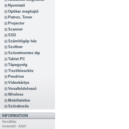
Nyomtató
Optikai meghajtó
Patron, Toner
Projector
Scanner
SSD
Számítógép ház
Szoftver
Szünetmentes táp
Tablet PC
Tápegység
Tisztítóeszköz
Pendrive
Videokártya
Vonalkódolvasó
Wireless
Mobiltelefon
Szórakozás
INFORMATION
Kiszállítás
Ismertető - ÁSZF