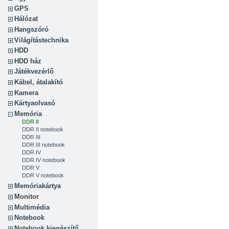
GPS
Hálózat
Hangszóró
Világítástechnika
HDD
HDD ház
Játékvezérlő
Kábel, átalakító
Kamera
Kártyaolvasó
Memória
DDR II
DDR II notebook
DDR III
DDR III notebook
DDR IV
DDR IV notebook
DDR V
DDR V notebook
Memóriakártya
Monitor
Multimédia
Notebook
Notebook kiegészítő