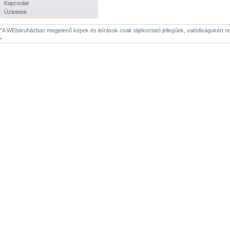
Kapcsolat
Üzleteink
"A WEbáruházban megjelenő képek és leírások csak tájékoztató jellegűek, valódiságukért nem 
*